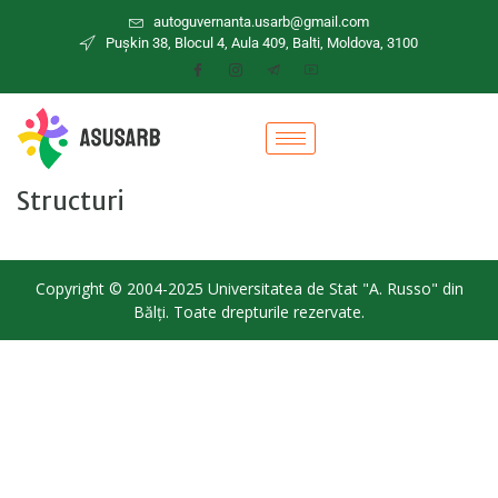
autoguvernanta.usarb@gmail.com
Puşkin 38, Blocul 4, Aula 409, Balti, Moldova, 3100
Structuri