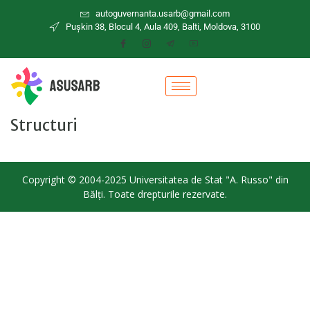
autoguvernanta.usarb@gmail.com
Puşkin 38, Blocul 4, Aula 409, Balti, Moldova, 3100
Structuri