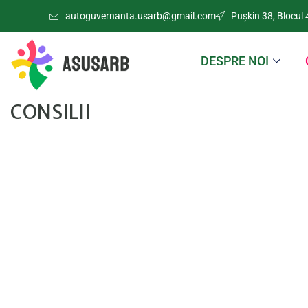
autoguvernanta.usarb@gmail.com
Puşkin 38, Blocul 
DESPRE NOI
CONSILII