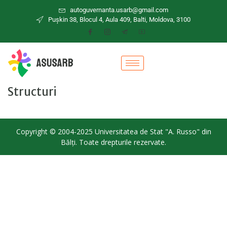
autoguvernanta.usarb@gmail.com
Puşkin 38, Blocul 4, Aula 409, Balti, Moldova, 3100
Structuri